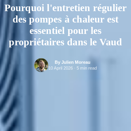
Pourquoi l'entretien régulier
des pompes à chaleur est
essentiel pour les
propriétaires dans le Vaud
By Julien Moreau
10 April 2026 · 5 min read